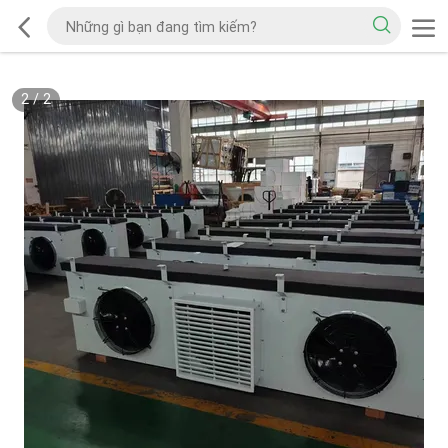
2
/
2