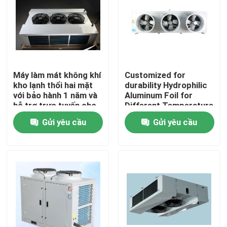
Tham quan nhà máy
Kiểm soát chất lượng
Máy làm mát không khí
Customized for
kho lạnh thổi hai mặt
durability Hydrophilic
Liên hệ
với bảo hành 1 năm và
Aluminum Foil for
hỗ trợ trực tuyến cho
Different Temperature
dàn bay hơi lạnh
and Humidity
Gửi yêu cầu
Gửi yêu cầu
Tin tức
Requirements in Cold
Room Condensing Unit
Các vụ án
Yêu cầu báo giá
thiết bị bay hơi phòng mát