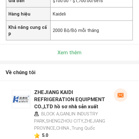
Giá bán
$100.00 - $1,700.00/sets
Hàng hiệu
Kaideli
Khả năng cung cấ
2000 Bộ/Bộ mỗi tháng
p
Xem thêm
Về chúng tôi
ZHEJIANG KAIDI
REFRIGERATION EQUIPMENT
CO.,LTD hồ sơ nhà sản xuất
BLOCK A,GANLIN INDUSTRY
PARK,SHENGZHOU CITY,ZHEJIANG
PROVINCE,CHINA ,Trung Quốc
5.0