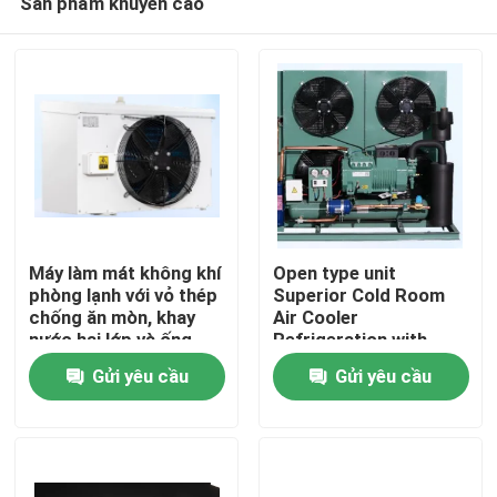
Sản phẩm khuyến cáo
Máy làm mát không khí
Open type unit
phòng lạnh với vỏ thép
Superior Cold Room
chống ăn mòn, khay
Air Cooler
nước hai lớp và ống
Refrigeration with
Trang chủ
trao đổi nhiệt để làm
Bitzer Compressor
Gửi yêu cầu
Gửi yêu cầu
mát hiệu suất
Comprehensive
Product Line for Wide
Các sản phẩm
Range of Applications
Components
Về chúng tôi