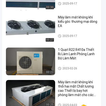
Máy làm mát không khí phòng
2025-09-17
lạnh
00:30
Máy làm mát không khí
kiểu góc thương mại dòng
EA
Máy làm mát không khí phòng
2025-09-17
lạnh
00:27
1 Quạt R22 R410a Thiết
Bị Làm Lạnh Phòng Lạnh
Bộ Làm Mát
Thiết Bị Làm Lạnh Phòng Lạn
2023-02-26
h
00:23
Máy làm mát không khí
thổi hai mặt Chất lượng
cao Thiết bị bay hơi
phòng làm mát cho các
thiết bị làm mát
Máy làm mát không khí phòng
00:25
2025-04-03