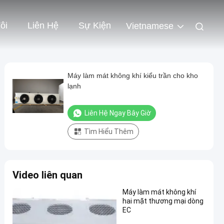
ôi
Liên Hệ
Sự Kiện
Vietnamese
Máy làm mát không khí kiểu trần cho kho
lạnh
Liên Hệ Ngay Bây Giờ
Tìm Hiểu Thêm
Video liên quan
Máy làm mát không khí
hai mặt thương mại dòng
EC