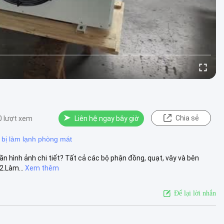
Chia sẻ
0 lượt xem
Liên hệ ngay bây giờ
t bị làm lạnh phòng mát
n hình ảnh chi tiết? Tất cả các bộ phận đồng, quạt, vây và bên
2.Làm...
Xem thêm
Để lại lời nhắn