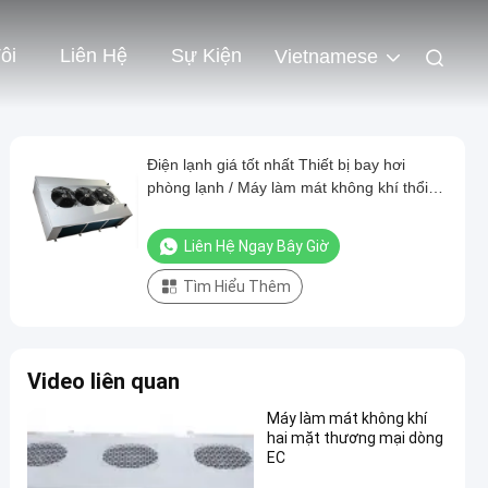
ôi
Liên Hệ
Sự Kiện
Vietnamese
Điện lạnh giá tốt nhất Thiết bị bay hơi
phòng lạnh / Máy làm mát không khí thổi
hai mặt
Liên Hệ Ngay Bây Giờ
Tìm Hiểu Thêm
Video liên quan
Máy làm mát không khí
hai mặt thương mại dòng
EC