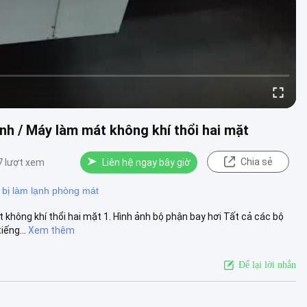
lạnh / Máy làm mát không khí thổi hai mặt
Chia sẻ
7 lượt xem
Liên hệ ngay bây giờ
t bị làm lạnh phòng mát
không khí thổi hai mặt 1. Hình ảnh bộ phận bay hơi Tất cả các bộ
iếng...
Xem thêm
Để lại lời nhắn