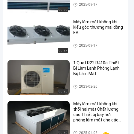
Máy làm mát không khí phòng
2025-09-17
lạnh
00:30
Máy làm mát không khí
kiểu góc thương mại dòng
EA
Máy làm mát không khí phòng
2025-09-17
lạnh
00:27
1 Quạt R22 R410a Thiết
Bị Làm Lạnh Phòng Lạnh
Bộ Làm Mát
Thiết Bị Làm Lạnh Phòng Lạn
2023-02-26
h
00:23
Máy làm mát không khí
thổi hai mặt Chất lượng
cao Thiết bị bay hơi
phòng làm mát cho các
thiết bị làm mát
Máy làm mát không khí phòng
00:25
2025-04-03