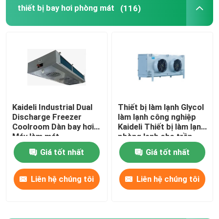
thiết bị bay hơi phòng mát
(116)
Máy làm mát không khí phòng lạnh
bình ngưng phòng lạnh
Thiết Bị Làm Lạnh Phòng Lạnh
Kaideli Industrial Dual
Thiết bị làm lạnh Glycol
Discharge Freezer
làm lạnh công nghiệp
Đơn vị ngưng tụ phòng lạnh
Coolroom Dàn bay hơi
Kaideli Thiết bị làm lạnh
Máy làm mát
phòng lạnh cho trần
Bộ ngưng tụ làm mát bằng nước
Giá tốt nhất
Giá tốt nhất
Liên hệ chúng tôi
Liên hệ chúng tôi
Đơn vị ngưng tụ máy nén
Bình ngưng làm mát bằng nước