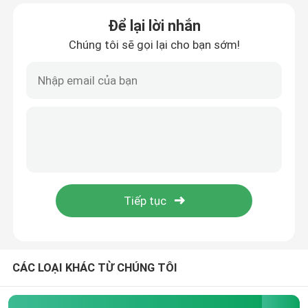
Để lại lời nhắn
Tham quan nhà máy
Chúng tôi sẽ gọi lại cho bạn sớm!
Kiểm soát chất lượng
Liên hệ
Tin tức
Các vụ án
Yêu cầu báo giá
CÁC LOẠI KHÁC TỪ CHÚNG TÔI
thiết bị bay hơi phòng mát