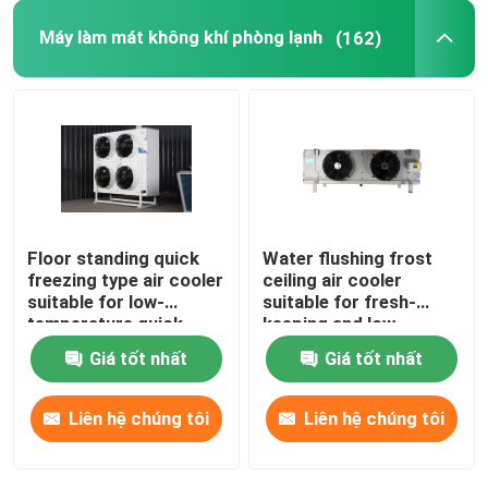
Máy làm mát không khí phòng lạnh
(162)
Đơn vị ngưng tụ phòng đông lạnh
Đơn vị ngưng tụ cuộn
Máy thu chất lỏng ngang
Floor standing quick
Water flushing frost
freezing type air cooler
ceiling air cooler
suitable for low-
suitable for fresh-
temperature quick
keeping and low-
freezing cold storage,
temperature
Giá tốt nhất
Giá tốt nhất
compatible with
refrigeration
R404A/R507/R22
warehouses,
refrigerants,
compatible with
Liên hệ chúng tôi
Liên hệ chúng tôi
supporting 220V/380V
refrigerants such as
voltage
R404A/R507/R22, and
supports 220V/380V