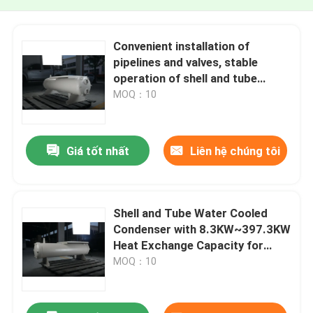
Convenient installation of
pipelines and valves, stable
operation of shell and tube
water-cooled condenser,
MOQ：10
suitable for refrigerants such as
R22, R407C, R404A, R507, etc
Giá tốt nhất
Liên hệ chúng tôi
Shell and Tube Water Cooled
Condenser with 8.3KW~397.3KW
Heat Exchange Capacity for
Various Refrigerants and Copper
MOQ：10
Tube Material