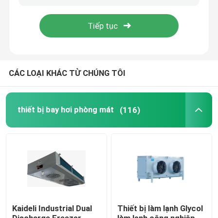
Tham quan nhà máy
Kiểm soát chất lượng
CÁC LOẠI KHÁC TỪ CHÚNG TÔI
Liên hệ
thiết bị bay hơi phòng mát
(116)
Tin tức
Các vụ án
Yêu cầu báo giá
Kaideli Industrial Dual
Thiết bị làm lạnh Glycol
thiết bị bay hơi phòng mát