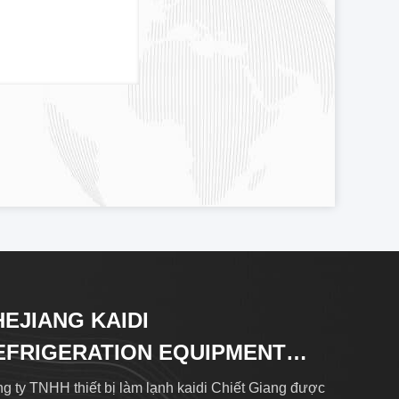
HEJIANG KAIDI
EFRIGERATION EQUIPMENT
O.,LTD
g ty TNHH thiết bị làm lạnh kaidi Chiết Giang được