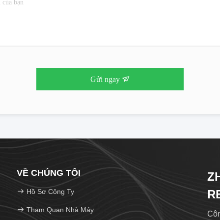
Gửi ngay
VỀ CHÚNG TÔI
Z
Hồ Sơ Công Ty
R
C
Tham Quan Nhà Máy
Côn