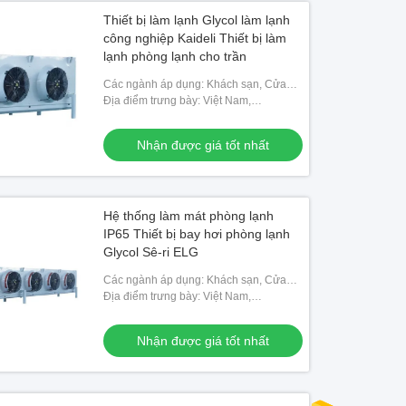
Thiết bị làm lạnh Glycol làm lạnh
công nghiệp Kaideli Thiết bị làm
lạnh phòng lạnh cho trần
Các ngành áp dụng: Khách sạn, Cửa
hàng vật liệu xây dựng, Cửa hàng sửa
Địa điểm trưng bày: Việt Nam,
chữa máy móc, Nhà máy thực phẩm &
Philippines, Mexico, Thái Lan,
đồ uống, Trang
Kazakhstan, Nigeria, Uzbekistan,
Nhận được giá tốt nhất
Tajikistan
Hệ thống làm mát phòng lạnh
IP65 Thiết bị bay hơi phòng lạnh
Glycol Sê-ri ELG
Các ngành áp dụng: Khách sạn, Cửa
hàng vật liệu xây dựng, Cửa hàng sửa
Địa điểm trưng bày: Việt Nam,
chữa máy móc, Nhà máy thực phẩm &
Philippines, Mexico, Thái Lan,
đồ uống, Trang
Kazakhstan, Nigeria, Uzbekistan,
Nhận được giá tốt nhất
Tajikistan