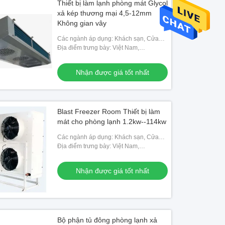
Thiết bị làm lạnh phòng mát Glycol
xả kép thương mại 4,5-12mm
Không gian vây
Các ngành áp dụng: Khách sạn, Cửa
hàng vật liệu xây dựng, Cửa hàng sửa
Địa điểm trưng bày: Việt Nam,
chữa máy móc, Nhà máy thực phẩm &
Philippines, Mexico, Thái Lan,
đồ uống, Trang
Kazakhstan, Nigeria, Uzbekistan,
Nhận được giá tốt nhất
Tajikistan
Blast Freezer Room Thiết bị làm
mát cho phòng lạnh 1.2kw--114kw
Các ngành áp dụng: Khách sạn, Cửa
hàng vật liệu xây dựng, Cửa hàng sửa
Địa điểm trưng bày: Việt Nam,
chữa máy móc, Nhà máy thực phẩm &
Philippines, Mexico, Thái Lan,
đồ uống, Trang
Kazakhstan, Nigeria, Uzbekistan,
Nhận được giá tốt nhất
Tajikistan
Bộ phận tủ đông phòng lạnh xả