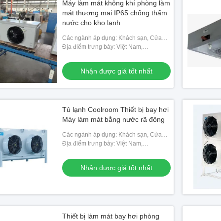
Máy làm mát không khí phòng làm
mát thương mại IP65 chống thấm
nước cho kho lạnh
Các ngành áp dụng: Khách sạn, Cửa
hàng vật liệu xây dựng, Cửa hàng sửa
Địa điểm trưng bày: Việt Nam,
chữa máy móc, Nhà máy thực phẩm &
Philippines, Mexico, Thái Lan,
đồ uống, Trang
Kazakhstan, Nigeria, Uzbekistan,
Nhận được giá tốt nhất
Tajikistan
Tủ lạnh Coolroom Thiết bị bay hơi
Máy làm mát bằng nước rã đông
Các ngành áp dụng: Khách sạn, Cửa
hàng vật liệu xây dựng, Cửa hàng sửa
Địa điểm trưng bày: Việt Nam,
chữa máy móc, Nhà máy thực phẩm &
Philippines, Mexico, Thái Lan,
đồ uống, Trang
Kazakhstan, Nigeria, Uzbekistan,
Nhận được giá tốt nhất
Tajikistan
Thiết bị làm mát bay hơi phòng