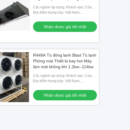
Các ngành áp dụng: Khách sạn, Cửa
hàng vật liệu xây dựng, Cửa hàng sửa
Địa điểm trưng bày: Việt Nam,
chữa máy móc, Nhà máy thực phẩm &
Philippines, Mexico, Thái Lan,
đồ uống, Trang
Kazakhstan, Nigeria, Uzbekistan,
Nhận được giá tốt nhất
Tajikistan
R448A Tủ đông lạnh Blast Tủ lạnh
Phòng mát Thiết bị bay hơi Máy
làm mát không khí 1.2kw--114kw
Các ngành áp dụng: Khách sạn, Cửa
hàng vật liệu xây dựng, Cửa hàng sửa
Địa điểm trưng bày: Việt Nam,
chữa máy móc, Nhà máy thực phẩm &
Philippines, Mexico, Thái Lan,
đồ uống, Trang
Kazakhstan, Nigeria, Uzbekistan,
Nhận được giá tốt nhất
Tajikistan