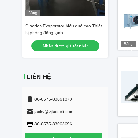
Băng
Băng
hình
hình
ả cao Thiết
EE Series Coolroom Evaporator Tiết
Máy làm mát khô
kiệm không gian Thiết bị phòng đông
lạnh
Băng
nhất
Nhận được giá tốt nhất
Nhận đư
hình
LIÊN HỆ
86-0575-83061879
jacky@zjkaideli.com
86-0575-83063696