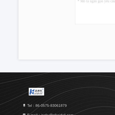
Tel：86-0575-83061879