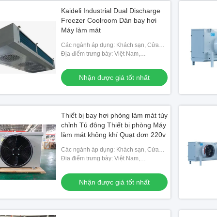
Kaideli Industrial Dual Discharge
Freezer Coolroom Dàn bay hơi
Máy làm mát
Các ngành áp dụng: Khách sạn, Cửa
hàng vật liệu xây dựng, Cửa hàng sửa
Địa điểm trưng bày: Việt Nam,
chữa máy móc, Nhà máy thực phẩm &
Philippines, Mexico, Thái Lan,
đồ uống, Trang
Kazakhstan, Nigeria, Uzbekistan,
Nhận được giá tốt nhất
Tajikistan
Thiết bị bay hơi phòng làm mát tùy
chỉnh Tủ đông Thiết bị phòng Máy
làm mát không khí Quạt đơn 220v
Các ngành áp dụng: Khách sạn, Cửa
hàng vật liệu xây dựng, Cửa hàng sửa
Địa điểm trưng bày: Việt Nam,
chữa máy móc, Nhà máy thực phẩm &
Philippines, Mexico, Thái Lan,
đồ uống, Trang
Kazakhstan, Nigeria, Uzbekistan,
Nhận được giá tốt nhất
Tajikistan